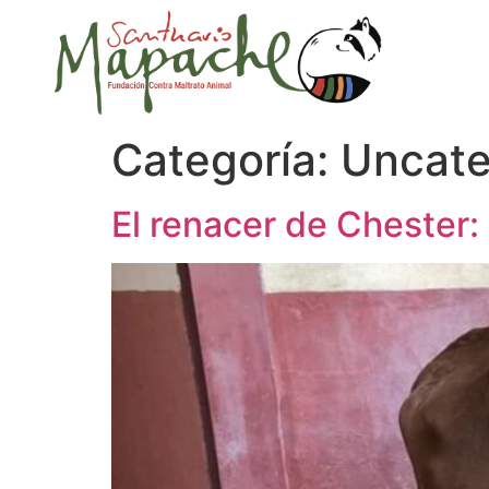
Categoría:
Uncate
El renacer de Chester: