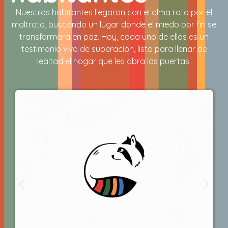
Nuestros habitantes llegaron con el alma rota por el
maltrato, buscando un lugar donde el miedo por fin se
transformara en paz. Hoy, cada uno de ellos es un
testimonio vivo de superación, listo para llenar de
lealtad el hogar que les abra las puertas.