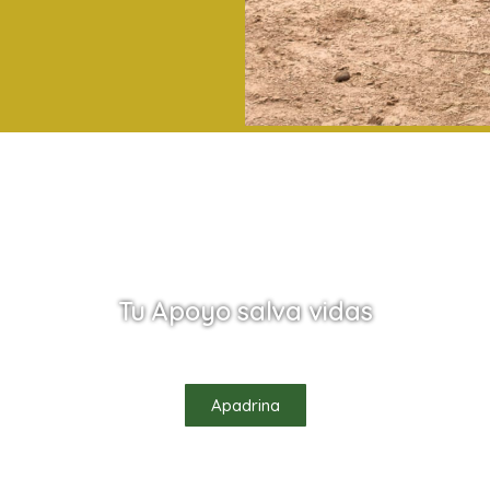
Tu Apoyo salva vidas
údanos a salvar vidas apadrinando uno de nuestros habitan
Apadrina