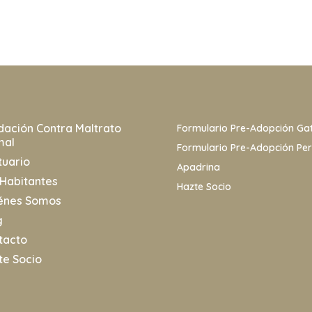
dación Contra Maltrato
Formulario Pre-Adopción Ga
mal
Formulario Pre-Adopción Pe
tuario
Apadrina
 Habitantes
Hazte Socio
énes Somos
g
tacto
te Socio