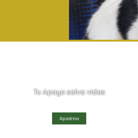
Tu Apoyo salva vidas
údanos a salvar vidas apadrinando uno de nuestros habitan
Apadrina