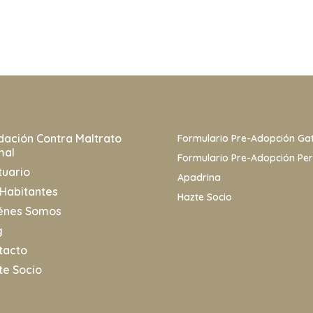
dación Contra Maltrato
Formulario Pre-Adopción Ga
mal
Formulario Pre-Adopción Pe
tuario
Apadrina
 Habitantes
Hazte Socio
énes Somos
g
tacto
te Socio