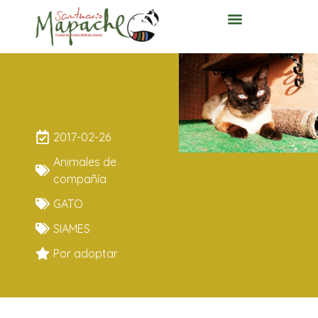
BURTON
2017-02-26
Animales de
compañía
GATO
SIAMES
Por adoptar