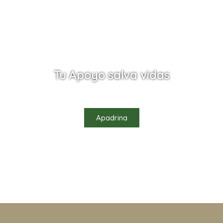
Tu Apoyo salva vidas
údanos a salvar vidas apadrinando uno de nuestros habitan
Apadrina